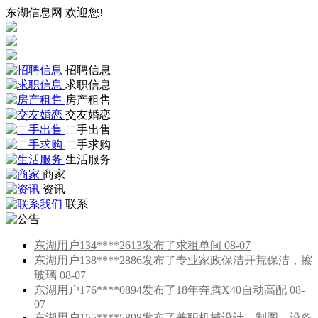
东湖信息网 欢迎您!
招聘信息
求职信息
房产租售
交友婚恋
二手出售
二手求购
生活服务
商家
资讯
联系
东湖用户134****2613发布了求租单间 08-07
东湖用户138****2886发布了专业家政保洁开荒保洁，擦
玻璃 08-07
东湖用户176****0894发布了18年奔腾X40自动高配 08-
07
东湖用户155****5898发布了兼职机械设计、制图、设备